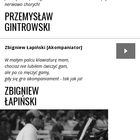
nerwowo chorych!
PRZEMYSŁAW
GINTROWSKI
Zbigniew Łapiński [Akompaniator]
W małym palcu klawiaturę mam,
chociaż nie lubiłem ćwiczyć gam,
ale po co męczyć gamy,
gdy się gra akompaniament - tak jak ja!
ZBIGNIEW
ŁAPIŃSKI