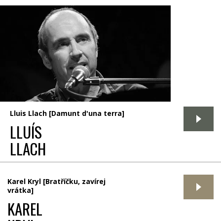
Lluis Llach [Damunt d'una terra]
LLUÍS
LLACH
Karel Kryl [Bratříčku, zavírej
vrátka]
KAREL