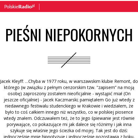
PIEŚNI NIEPOKORNYCH
Jacek Kleyff: …Chyba w 1977 roku, w warszawskim klubie Remont, do
którego (w związku z pełnym cenzorskim tzw. "zapisem” na moją
osobę) zaproszony zostałem nieoficjalnie - wystąpić miał (On
jeszcze oficjalnie) - Jacek Kaczmarski; pamiętałem Go już wtedy z
niedawnego festiwalu studenckiego w Krakowie i wiedziałem, że
było to coś całkiem innego niż wszystko, co w polskiej piosence
wtedy znałem. Odczuwałem też, że to Jego śpiewanie jest równie
porywające, co pokazujące mi jak dalece się różnimy i jak inna
szykuje się właśnie Jego ścieżka od mojej. Tak jest do dziś:
jednocześnie mnie hipnotyzuje i jednocześnie pozostawia z boku,