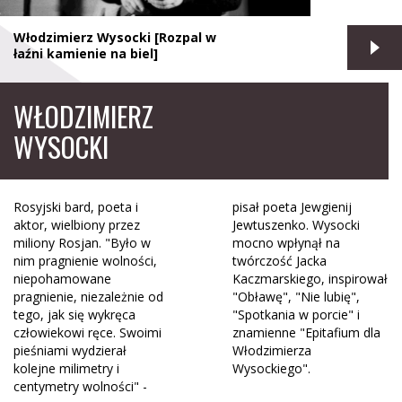
Włodzimierz Wysocki [Rozpal w
łaźni kamienie na biel]
WŁODZIMIERZ
WYSOCKI
Rosyjski bard, poeta i
pisał poeta Jewgienij
aktor, wielbiony przez
Jewtuszenko. Wysocki
miliony Rosjan. "Było w
mocno wpłynął na
nim pragnienie wolności,
twórczość Jacka
niepohamowane
Kaczmarskiego, inspirował
pragnienie, niezależnie od
"Obławę", "Nie lubię",
tego, jak się wykręca
"Spotkania w porcie" i
człowiekowi ręce. Swoimi
znamienne "Epitafium dla
pieśniami wydzierał
Włodzimierza
kolejne milimetry i
Wysockiego".
centymetry wolności" -