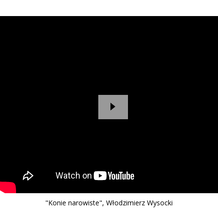
"Konie narowiste", Włodzimierz Wysocki