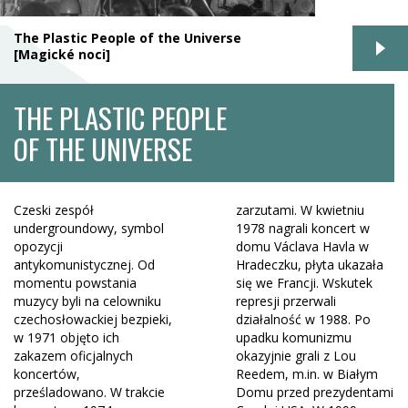
The Plastic People of the Universe
[Magické noci]
THE PLASTIC PEOPLE
OF THE UNIVERSE
Czeski zespół
zarzutami. W kwietniu
undergroundowy, symbol
1978 nagrali koncert w
opozycji
domu Václava Havla w
antykomunistycznej. Od
Hradeczku, płyta ukazała
momentu powstania
się we Francji. Wskutek
muzycy byli na celowniku
represji przerwali
czechosłowackiej bezpieki,
działalność w 1988. Po
w 1971 objęto ich
upadku komunizmu
zakazem oficjalnych
okazyjnie grali z Lou
koncertów,
Reedem, m.in. w Białym
prześladowano. W trakcie
Domu przed prezydentami