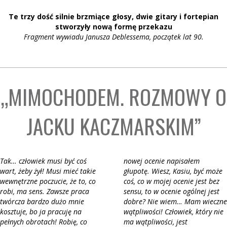
Te trzy dość silnie brzmiące głosy, dwie gitary i fortepian
stworzyły nową formę przekazu
Fragment wywiadu Janusza Deblessema, początek lat 90.
„MIMOCHODEM. ROZMOWY O
JACKU KACZMARSKIM”
Tak… człowiek musi być coś
nowej ocenie napisałem
wart, żeby żył! Musi mieć takie
głupotę. Wiesz, Kasiu, być może
wewnętrzne poczucie, że to, co
coś, co w mojej ocenie jest bez
robi, ma sens. Zawsze praca
sensu, to w ocenie ogólnej jest
twórcza bardzo dużo mnie
dobre? Nie wiem… Mam wieczne
kosztuje, bo ja pracuję na
wątpliwości! Człowiek, który nie
pełnych obrotach! Robię, co
ma wątpliwości, jest