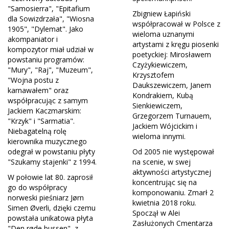
"Samosierra", "Epitafium
Zbigniew Łapiński
dla Sowizdrzała", "Wiosna
współpracował w Polsce z
1905", "Dylemat". Jako
wieloma uznanymi
akompaniator i
artystami z kręgu piosenki
kompozytor miał udział w
poetyckiej: Mirosławem
powstaniu programów:
Czyżykiewiczem,
"Mury", "Raj", "Muzeum",
Krzysztofem
"Wojna postu z
Daukszewiczem, Janem
karnawałem" oraz
Kondrakiem, Kubą
współpracując z samym
Sienkiewiczem,
Jackiem Kaczmarskim:
Grzegorzem Turnauem,
"Krzyk" i "Sarmatia".
Jackiem Wójcickim i
Niebagatelną rolę
wieloma innymi.
kierownika muzycznego
odegrał w powstaniu płyty
Od 2005 nie występował
"Szukamy stajenki" z 1994.
na scenie, w swej
aktywności artystycznej
W połowie lat 80. zaprosił
koncentrując się na
go do współpracy
komponowaniu. Zmarł 2
norweski pieśniarz Jørn
kwietnia 2018 roku.
Simen Øverli, dzięki czemu
Spoczął w Alei
powstała unikatowa płyta
Zasłużonych Cmentarza
"Den røde bussen", z