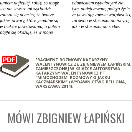
umiem najlepiej, robię, co mogę
człowiekiem wypalonym! Na
– a nie zawsze mi wychodzi:
tym, podejrzewam, polega życie,
zdarza się przecież, że tworzę
że powstają zawsze wątpliwości,
jakieś utwory, które genialne są
zarówno w stosunku do innych,
w trakcie powstawania, a potem
jak i w stosunku do siebie.
nagle się okazuje, że w mojej
FRAGMENT ROZMOWY KATARZYNY
WALENTYNOWICZ ZE ZBIGNIEWEM ŁAPIŃSKIM,
ZAMIESZCZONEJ W KSIĄŻCE AUTORSTWA
KATARZYNY WALENTYNOWICZ PT.
"MIMOCHODEM. ROZMOWY O JACKU
KACZMARSKIM" (WYDAWNICTWO BELLONA,
WARSZAWA 2014).
MÓWI ZBIGNIEW ŁAPIŃSKI