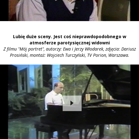
Lubię duże sceny. Jest coś nieprawdopodobnego w
atmosferze parotysięcznej widowni
Z filmu "Mój portret", autorzy: Ewa i Jerzy Włodarek, zdjęcia: Dariusz
Prosiński, montaż: Wojciech Turczyński, TV Porion, Warszawa.