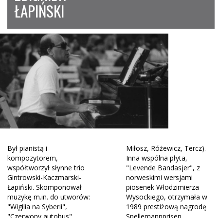
ŁAPIŃSKI
Był pianistą i
Miłosz, Różewicz, Tercz).
kompozytorem,
Inna wspólna płyta,
współtworzył słynne trio
"Levende Bandasjer", z
Gintrowski-Kaczmarski-
norweskimi wersjami
Łapiński. Skomponował
piosenek Włodzimierza
muzykę m.in. do utworów:
Wysockiego, otrzymała w
"Wigilia na Syberii",
1989 prestiżową nagrodę
"Czerwony autobus",
Spellemannprisen.